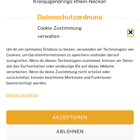
Kreisjugendrings Rhein-Neckar:
Datenschutzordnung
Cookie Zustimmung
verwalten
BACK
KONTAKT
SERVICE & DOWNLOADS
LINKS
Um dir ein optimales Erlebnis zu bieten, verwenden wir Technologien wie
TO
DATENSCHUTZ
RECHTLICHE HINWEISE
Cookies, um Geräteinformationen zu speichern und/oder darauf
TOP
IMPRESSUM
zuzugreifen. Wenn du diesen Technologien zustimmst, können wir Daten
wie das Surfverhalten oder eindeutige IDs auf dieser Website
verarbeiten. Wenn du deine Zustimmung nicht erteilst oder
zurückziehst, können bestimmte Merkmale und Funktionen
Copyright © 2025 Kreisjugendring Rhein-Neckar e.V.. Alle
beeinträchtigt werden.
Rechte vorbehalten.
Dienste verwalten
Melde dich für unseren Newsletter an
AKZEPTIEREN
ABLEHNEN