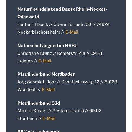
Naturfreundejugend Bezirk Rhein-Neckar-
Odenwald
Herbert Hauck // Obere Turmstr. 30 // 74924
Neckarbischofsheim //
E-Mail
Naturschutzjugend im NABU
Christiane Kranz // Römerstr. 21a // 69181
Leimen //
E-Mail
Pfadfinderbund Nordbaden
Jörg Schmidt-Rohr // Schafäckerweg 12 // 69168
Wiesloch //
E-Mail
Pfadfinderbund Süd
Monika Köster // Pestalozzistr. 9 // 69412
Eberbach //
E-Mail
Pfiff e.V. Ladenburg