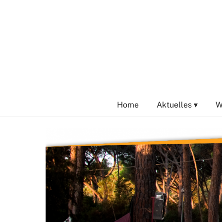
Skip
to
content
Home
Aktuelles ▾
W