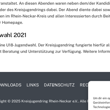
ranstaltet. An diesen Abenden waren neben dem/der Kandid
der des Kreisjugendrings dabei. Der Abend diente dabei so
 im Rhein-Neckar-Kreis und allen Interessierten durch Beit
er Homepage.
wahl 2021
 U18-Jugendwahl. Der Kreisjugendring fungierte hierfür als 
t Beratung und Unterstützung zur Verfügung. Weitere Informa
BACK
DOWNLOADS
LINKS
DATENSCHUTZ
RECHTLICHE 
TO
TOP
Um dir ein 
ight © 2025 Kreisjugendring Rhein-Neckar e.V.. Alle Rechte vorbeh
Geräteinfor
Technologie