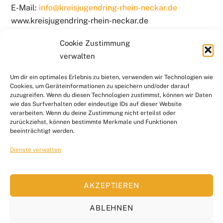
E-Mail:
info@kreisjugendring-rhein-neckar.de
www.kreisjugendring-rhein-neckar.de
Cookie Zustimmung
verwalten
BACK
KONTAKT
SERVICE & DOWNLOADS
LINKS
Um dir ein optimales Erlebnis zu bieten, verwenden wir Technologien wie
TO
DATENSCHUTZ
RECHTLICHE HINWEISE
Cookies, um Geräteinformationen zu speichern und/oder darauf
TOP
IMPRESSUM
zuzugreifen. Wenn du diesen Technologien zustimmst, können wir Daten
wie das Surfverhalten oder eindeutige IDs auf dieser Website
verarbeiten. Wenn du deine Zustimmung nicht erteilst oder
zurückziehst, können bestimmte Merkmale und Funktionen
Copyright © 2025 Kreisjugendring Rhein-Neckar e.V.. Alle
beeinträchtigt werden.
Rechte vorbehalten.
Dienste verwalten
Melde dich für unseren Newsletter an
AKZEPTIEREN
ABLEHNEN